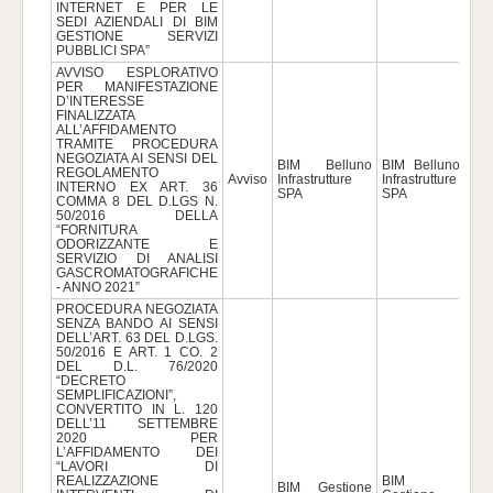
INTERNET E PER LE
SEDI AZIENDALI DI BIM
GESTIONE SERVIZI
PUBBLICI SPA”
AVVISO ESPLORATIVO
PER MANIFESTAZIONE
D’INTERESSE
FINALIZZATA
ALL’AFFIDAMENTO
TRAMITE PROCEDURA
NEGOZIATA AI SENSI DEL
BIM Belluno
BIM Belluno
REGOLAMENTO
Avviso
Infrastrutture
Infrastrutture
162
INTERNO EX ART. 36
SPA
SPA
COMMA 8 DEL D.LGS N.
50/2016 DELLA
“FORNITURA
ODORIZZANTE E
SERVIZIO DI ANALISI
GASCROMATOGRAFICHE
- ANNO 2021”
PROCEDURA NEGOZIATA
SENZA BANDO AI SENSI
DELL’ART. 63 DEL D.LGS.
50/2016 E ART. 1 CO. 2
DEL D.L. 76/2020
“DECRETO
SEMPLIFICAZIONI”,
CONVERTITO IN L. 120
DELL’11 SETTEMBRE
2020 PER
L’AFFIDAMENTO DEI
“LAVORI DI
REALIZZAZIONE
BIM
BIM Gestione