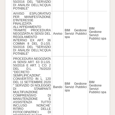
50/2016 DEL "SERVIZIO
DI ANALISI DELL'ACQUA
POTABILE"
AVVISO ESPLORATIVO
PER MANIFESTAZIONE
D'INTERESSE
FINALIZZATA
ALL'AFFIDAMENTO
BIM
TRAMITE PROCEDURA
BIM Gestione
Gestione
NEGOZIATA AI SENSI DEL
Avviso
Servizi Pubblici
420
Servizi
REGOLAMENTO
spa
Pubblici spa
INTERNO EX ART. 36
COMMA 8 DEL D.LGS.
50/2016 DEL "SERVIZIO
DI ANALISI DELL'ACQUA
POTABILE"
PROCEDURA NEGOZIATA
AI SENSI ART. 63 D.LGS.
50/2016 E ART. 1 CO. 2
DEL D.L. 76/2020
“DECRETO
SEMPLIFICAZIONI”,
CONVERTITO IN L. 120
DEL 11 SETTEMBRE 2020
BIM
BIM Gestione
" SERVIZIO DI NOLEGGIO
Gestione
Bando
Servizi Pubblici
314
DI STAMPANTI
Servizi
spa
MULTIFUNZIONE
Pubblici spa
COMPRENSIVO DI
MANUTENZIONE E
ASSISTENZA TUTTO
INCLUSO NONCHE’
RITIRO DELLE
FOTOCOPIATRICI DI