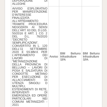
DEPURAZIONE DI
ALLEGHE
AVVISO ESPLORATIVO
PER MANIFESTAZIONE
D’INTERESSE
FINALIZZATA
ALL’AFFIDAMENTO
TRAMITE PROCEDURA
NEGOZIATA AI SENSI
DELL’ART. 63 DEL D.LGS.
50/2016 E ART. 1 CO. 2
DEL D.L. 76/2020
“DECRETO
SEMPLIFICAZIONI”,
CONVERTITO IN L. 120
DELL’11 SETTEMBRE
2020 E SS.MM.II. PER
BIM Belluno
BIM Belluno
L’AFFIDAMENTO DEI
Avviso
Infrastrutture
Infrastrutture
80
LAVORI DI
SPA
SPA
“METANIZZAZIONE
DELLA PROVINCIA DI
BELLUNO – LAVORI DI
POSA E SALDATURA DI
CONDOTTE METANO
PER ESECUZIONE DI
ALLACCIAMENTI DI
UTENZA SINGOLI O
MULTIPLI,
ESTENDIMENTI DI RETE,
INTERVENTI DI
EMERGENZA ED OPERE
PARTICOLARI NEI
COMUNI METANIZZATI -
2021