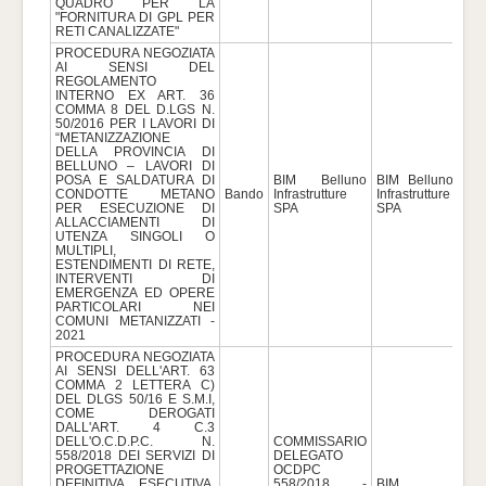
QUADRO PER LA
"FORNITURA DI GPL PER
RETI CANALIZZATE"
PROCEDURA NEGOZIATA
AI SENSI DEL
REGOLAMENTO
INTERNO EX ART. 36
COMMA 8 DEL D.LGS N.
50/2016 PER I LAVORI DI
“METANIZZAZIONE
DELLA PROVINCIA DI
BELLUNO – LAVORI DI
POSA E SALDATURA DI
BIM Belluno
BIM Belluno
CONDOTTE METANO
Bando
Infrastrutture
Infrastrutture
79
PER ESECUZIONE DI
SPA
SPA
ALLACCIAMENTI DI
UTENZA SINGOLI O
MULTIPLI,
ESTENDIMENTI DI RETE,
INTERVENTI DI
EMERGENZA ED OPERE
PARTICOLARI NEI
COMUNI METANIZZATI -
2021
PROCEDURA NEGOZIATA
AI SENSI DELL'ART. 63
COMMA 2 LETTERA C)
DEL DLGS 50/16 E S.M.I,
COME DEROGATI
DALL'ART. 4 C.3
DELL'O.C.D.P.C. N.
COMMISSARIO
558/2018 DEI SERVIZI DI
DELEGATO
PROGETTAZIONE
OCDPC
DEFINITIVA, ESECUTIVA,
558/2018 -
BIM