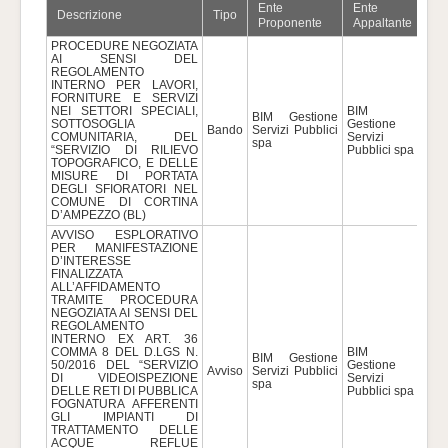
Ente
Ente
Descrizione
Tipo
Im
Proponente
Appaltante
PROCEDURE NEGOZIATA
AI SENSI DEL
REGOLAMENTO
INTERNO PER LAVORI,
FORNITURE E SERVIZI
NEI SETTORI SPECIALI,
BIM
BIM Gestione
SOTTOSOGLIA
Gestione
Bando
Servizi Pubblici
400
COMUNITARIA, DEL
Servizi
spa
“SERVIZIO DI RILIEVO
Pubblici spa
TOPOGRAFICO, E DELLE
MISURE DI PORTATA
DEGLI SFIORATORI NEL
COMUNE DI CORTINA
D’AMPEZZO (BL)
AVVISO ESPLORATIVO
PER MANIFESTAZIONE
D’INTERESSE
FINALIZZATA
ALL’AFFIDAMENTO
TRAMITE PROCEDURA
NEGOZIATA AI SENSI DEL
REGOLAMENTO
INTERNO EX ART. 36
COMMA 8 DEL D.LGS N.
BIM
BIM Gestione
50/2016 DEL “SERVIZIO
Gestione
Avviso
Servizi Pubblici
259
DI VIDEOISPEZIONE
Servizi
spa
DELLE RETI DI PUBBLICA
Pubblici spa
FOGNATURA AFFERENTI
GLI IMPIANTI DI
TRATTAMENTO DELLE
ACQUE REFLUE