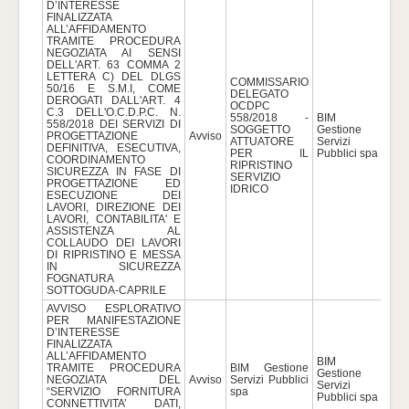
D’INTERESSE
FINALIZZATA
ALL’AFFIDAMENTO
TRAMITE PROCEDURA
NEGOZIATA AI SENSI
DELL'ART. 63 COMMA 2
LETTERA C) DEL DLGS
COMMISSARIO
50/16 E S.M.I, COME
DELEGATO
DEROGATI DALL'ART. 4
OCDPC
C.3 DELL'O.C.D.P.C. N.
558/2018 -
BIM
558/2018 DEI SERVIZI DI
SOGGETTO
Gestione
PROGETTAZIONE
Avviso
328
ATTUATORE
Servizi
DEFINITIVA, ESECUTIVA,
PER IL
Pubblici spa
COORDINAMENTO
RIPRISTINO
SICUREZZA IN FASE DI
SERVIZIO
PROGETTAZIONE ED
IDRICO
ESECUZIONE DEI
LAVORI, DIREZIONE DEI
LAVORI, CONTABILITA' E
ASSISTENZA AL
COLLAUDO DEI LAVORI
DI RIPRISTINO E MESSA
IN SICUREZZA
FOGNATURA
SOTTOGUDA-CAPRILE
AVVISO ESPLORATIVO
PER MANIFESTAZIONE
D’INTERESSE
FINALIZZATA
ALL’AFFIDAMENTO
BIM
TRAMITE PROCEDURA
BIM Gestione
Gestione
NEGOZIATA DEL
Avviso
Servizi Pubblici
154
Servizi
“SERVIZIO FORNITURA
spa
Pubblici spa
CONNETTIVITA’ DATI,