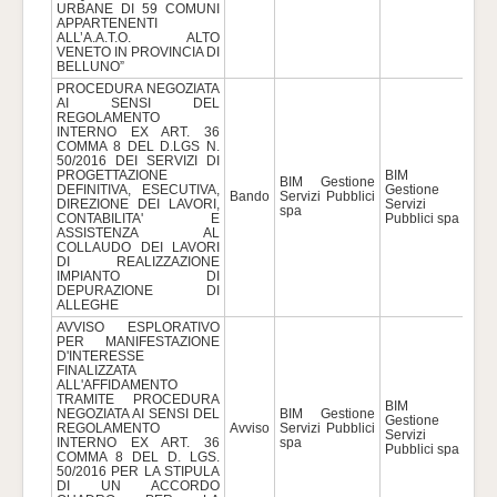
URBANE DI 59 COMUNI
APPARTENENTI
ALL’A.A.T.O. ALTO
VENETO IN PROVINCIA DI
BELLUNO”
PROCEDURA NEGOZIATA
AI SENSI DEL
REGOLAMENTO
INTERNO EX ART. 36
COMMA 8 DEL D.LGS N.
50/2016 DEI SERVIZI DI
PROGETTAZIONE
BIM
BIM Gestione
DEFINITIVA, ESECUTIVA,
Gestione
Bando
Servizi Pubblici
409
DIREZIONE DEI LAVORI,
Servizi
spa
CONTABILITA' E
Pubblici spa
ASSISTENZA AL
COLLAUDO DEI LAVORI
DI REALIZZAZIONE
IMPIANTO DI
DEPURAZIONE DI
ALLEGHE
AVVISO ESPLORATIVO
PER MANIFESTAZIONE
D'INTERESSE
FINALIZZATA
ALL'AFFIDAMENTO
TRAMITE PROCEDURA
BIM
NEGOZIATA AI SENSI DEL
BIM Gestione
Gestione
REGOLAMENTO
Avviso
Servizi Pubblici
369
Servizi
INTERNO EX ART. 36
spa
Pubblici spa
COMMA 8 DEL D. LGS.
50/2016 PER LA STIPULA
DI UN ACCORDO