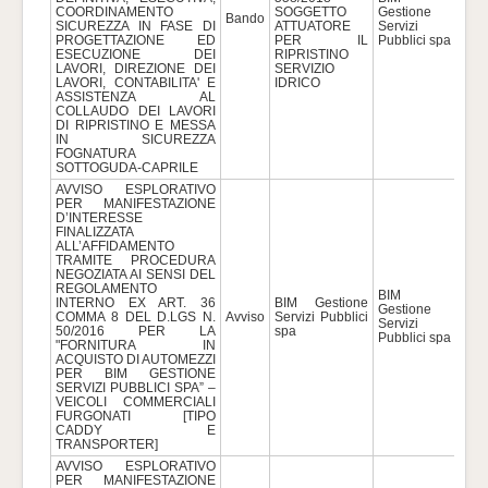
COORDINAMENTO
SOGGETTO
Gestione
Bando
328
SICUREZZA IN FASE DI
ATTUATORE
Servizi
PROGETTAZIONE ED
PER IL
Pubblici spa
ESECUZIONE DEI
RIPRISTINO
LAVORI, DIREZIONE DEI
SERVIZIO
LAVORI, CONTABILITA' E
IDRICO
ASSISTENZA AL
COLLAUDO DEI LAVORI
DI RIPRISTINO E MESSA
IN SICUREZZA
FOGNATURA
SOTTOGUDA-CAPRILE
AVVISO ESPLORATIVO
PER MANIFESTAZIONE
D’INTERESSE
FINALIZZATA
ALL’AFFIDAMENTO
TRAMITE PROCEDURA
NEGOZIATA AI SENSI DEL
REGOLAMENTO
BIM
INTERNO EX ART. 36
BIM Gestione
Gestione
COMMA 8 DEL D.LGS N.
Avviso
Servizi Pubblici
196
Servizi
50/2016 PER LA
spa
Pubblici spa
"FORNITURA IN
ACQUISTO DI AUTOMEZZI
PER BIM GESTIONE
SERVIZI PUBBLICI SPA” –
VEICOLI COMMERCIALI
FURGONATI [TIPO
CADDY E
TRANSPORTER]
AVVISO ESPLORATIVO
PER MANIFESTAZIONE