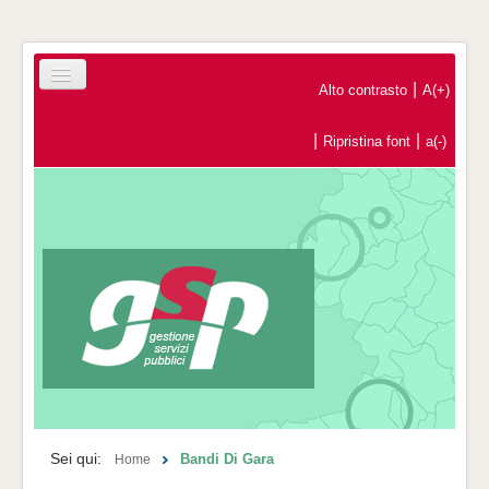
|
Alto contrasto
A(+)
|
|
Ripristina font
a(-)
Home
Registrazione Operatori Economici
Contatti
Sei qui:
Bandi Di Gara
Home