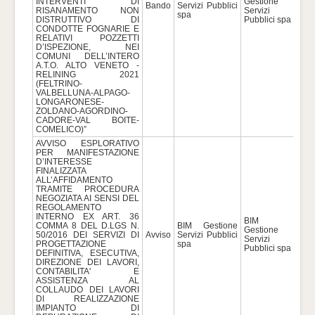
INTERVENTI DI
Gestione
Bando
Servizi Pubblici
600
RISANAMENTO NON
Servizi
spa
DISTRUTTIVO DI
Pubblici spa
CONDOTTE FOGNARIE E
RELATIVI POZZETTI
D’ISPEZIONE, NEI
COMUNI DELL’INTERO
A.T.O. ALTO VENETO -
RELINING 2021
(FELTRINO-
VALBELLUNA-ALPAGO-
LONGARONESE-
ZOLDANO-AGORDINO-
CADORE-VAL BOITE-
COMELICO)”
AVVISO ESPLORATIVO
PER MANIFESTAZIONE
D’INTERESSE
FINALIZZATA
ALL’AFFIDAMENTO
TRAMITE PROCEDURA
NEGOZIATA AI SENSI DEL
REGOLAMENTO
INTERNO EX ART. 36
BIM
COMMA 8 DEL D.LGS N.
BIM Gestione
Gestione
50/2016 DEI SERVIZI DI
Avviso
Servizi Pubblici
409
Servizi
PROGETTAZIONE
spa
Pubblici spa
DEFINITIVA, ESECUTIVA,
DIREZIONE DEI LAVORI,
CONTABILITA' E
ASSISTENZA AL
COLLAUDO DEI LAVORI
DI REALIZZAZIONE
IMPIANTO DI