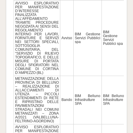
AVVISO ESPLORATIVO
PER MANIFESTAZIONE
D’INTERESSE
FINALIZZATA
ALL’AFFIDAMENTO
TRAMITE PROCEDURE
NEGOZIATA AI SENSI DEL
REGOLAMENTO
BIM
INTERNO PER LAVORI,
BIM Gestione
Gestione
FORNITURE E SERVIZI
Avviso
Servizi Pubblici
400
Servizi
NEI SETTORI SPECIALI,
spa
Pubblici spa
SOTTOSOGLIA
COMUNITARIA, DEL
“SERVIZIO DI RILIEVO
TOPOGRAFICO, E DELLE
MISURE DI PORTATA
DEGLI SFIORATORI NEL
COMUNE DI CORTINA
D’AMPEZZO (BL)
METANIZZAZIONE DELLA
PROVINCIA DI BELLUNO
– REALIZZAZIONE DI
ALLACCIAMENTI DI
UTENZA – PICCOLI
BIM Belluno
BIM Belluno
ESTENDIMENTI DI RETE
Bando
Infrastrutture
Infrastrutture
319
E RIPRISTINO DELLE
SPA
SPA
PAVIMENTAZIONI
STRADALI NEI COMUNI
METANIZZATI – ZONA
A/2021 (VALBELLUNA-
FELTRINO-AGORDINO)
AVVISO ESPLORATIVO
PER MANIFESTAZIONE