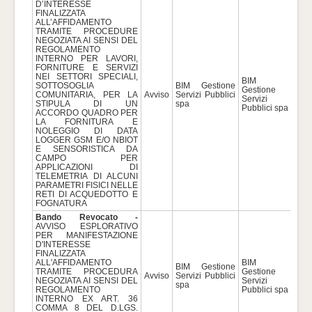
D’INTERESSE
FINALIZZATA
ALL’AFFIDAMENTO
TRAMITE PROCEDURE
NEGOZIATA AI SENSI DEL
REGOLAMENTO
INTERNO PER LAVORI,
FORNITURE E SERVIZI
NEI SETTORI SPECIALI,
BIM
SOTTOSOGLIA
BIM Gestione
Gestione
COMUNITARIA, PER LA
Avviso
Servizi Pubblici
384
Servizi
STIPULA DI UN
spa
Pubblici spa
ACCORDO QUADRO PER
LA FORNITURA E
NOLEGGIO DI DATA
LOGGER GSM E/O NBIOT
E SENSORISTICA DA
CAMPO PER
APPLICAZIONI DI
TELEMETRIA DI ALCUNI
PARAMETRI FISICI NELLE
RETI DI ACQUEDOTTO E
FOGNATURA
Bando Revocato -
AVVISO ESPLORATIVO
PER MANIFESTAZIONE
D'INTERESSE
FINALIZZATA
ALL'AFFIDAMENTO
BIM
BIM Gestione
TRAMITE PROCEDURA
Gestione
Avviso
Servizi Pubblici
420
NEGOZIATA AI SENSI DEL
Servizi
spa
REGOLAMENTO
Pubblici spa
INTERNO EX ART. 36
COMMA 8 DEL D.LGS.