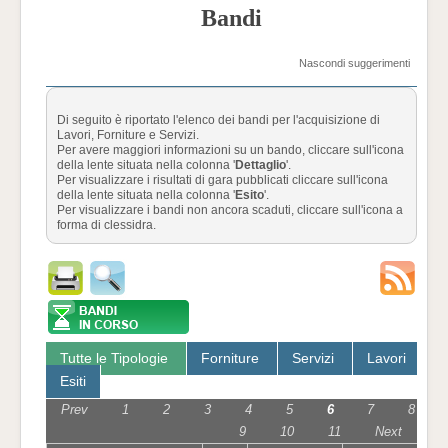
Bandi
Nascondi suggerimenti
Di seguito è riportato l'elenco dei bandi per l'acquisizione di
Lavori, Forniture e Servizi.
Per avere maggiori informazioni su un bando, cliccare sull'icona
della lente situata nella colonna '
Dettaglio
'.
Per visualizzare i risultati di gara pubblicati cliccare sull'icona
della lente situata nella colonna '
Esito
'.
Per visualizzare i bandi non ancora scaduti, cliccare sull'icona a
forma di clessidra.
Tutte le Tipologie
Forniture
Servizi
Lavori
Esiti
Prev
1
2
3
4
5
6
7
8
9
10
11
Next