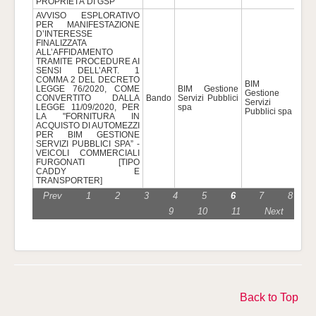
PROPRIETÀ DI GSP
AVVISO ESPLORATIVO
PER MANIFESTAZIONE
D’INTERESSE
FINALIZZATA
ALL’AFFIDAMENTO
TRAMITE PROCEDURE AI
SENSI DELL’ART. 1
COMMA 2 DEL DECRETO
BIM
LEGGE 76/2020, COME
BIM Gestione
Gestione
CONVERTITO DALLA
Bando
Servizi Pubblici
228
Servizi
LEGGE 11/09/2020, PER
spa
Pubblici spa
LA "FORNITURA IN
ACQUISTO DI AUTOMEZZI
PER BIM GESTIONE
SERVIZI PUBBLICI SPA” -
VEICOLI COMMERCIALI
FURGONATI [TIPO
CADDY E
TRANSPORTER]
Prev
1
2
3
4
5
6
7
8
9
10
11
Next
Back to Top