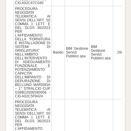
CIG A02C67C040
PROCEDURA
NEGOZIATA
TELEMATICA AI
SENSI DELL'ART. 50
COMMA 1 LETT. E
DEL DLGS 36/2023
PER
L’AFFIDAMENTO
DELLA “FORNITURA
E INSTALLAZIONE DI
SISTEMI DI
BIM
BIM Gestione
GRIGLIATURA”
Gestione
Bando
Servizi
266.603
NELL’AMBITO
Servizi
Pubblici spa
DELL’INTERVENTO
Pubblici spa
DI ADEGUAMENTO
FUNZIONALE E
POTENZIAMENTO
CAPACITA’
DELL’IMPIANTO DI
DEPURAZIONE DI
BELLUNO MARISIGA
– 1^ STRALCIO CUP
G38B22006590006 -
CIG A02C5F9424
PROCEDURA
NEGOZIATA
TELEMATICA AI
SENSI DELL'ART. 50
COMMA 1 LETT. E
DEL DLGS 36/2023
PER
L’AFFIDAMENTO