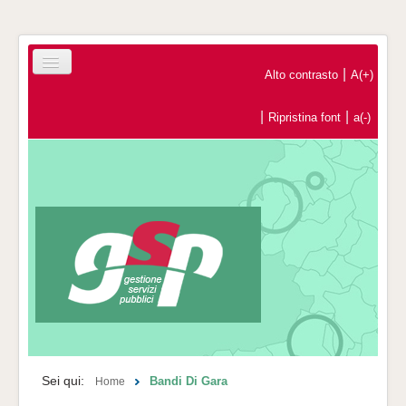
|
Alto contrasto
A(+)
|
|
Ripristina font
a(-)
Home
Registrazione Operatori Economici
Contatti
Sei qui:
Bandi Di Gara
Home