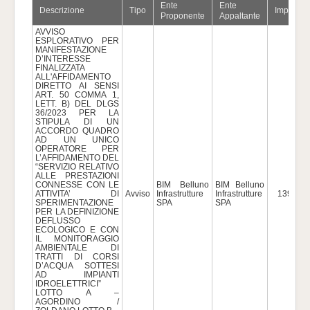
Ente
Ente
Descrizione
Tipo
Importo
Proponente
Appaltante
AVVISO
ESPLORATIVO PER
MANIFESTAZIONE
D’INTERESSE
FINALIZZATA
ALL'AFFIDAMENTO
DIRETTO AI SENSI
ART. 50 COMMA 1,
LETT. B) DEL DLGS
36/2023 PER LA
STIPULA DI UN
ACCORDO QUADRO
AD UN UNICO
OPERATORE PER
L’AFFIDAMENTO DEL
“SERVIZIO RELATIVO
ALLE PRESTAZIONI
CONNESSE CON LE
BIM Belluno
BIM Belluno
ATTIVITA’ DI
Avviso
Infrastrutture
Infrastrutture
139.000
SPERIMENTAZIONE
SPA
SPA
PER LA DEFINIZIONE
DEFLUSSO
ECOLOGICO E CON
IL MONITORAGGIO
AMBIENTALE DI
TRATTI DI CORSI
D’ACQUA SOTTESI
AD IMPIANTI
IDROELETTRICI”
LOTTO A –
AGORDINO /