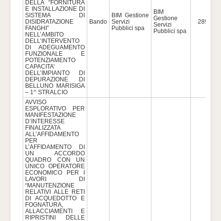
DELLA “FORNITURA
E INSTALLAZIONE DI
BIM
SISTEMA DI
BIM Gestione
Gestione
DISIDRATAZIONE
Bando
Servizi
289.121
Servizi
FANGHI”
Pubblici spa
Pubblici spa
NELL’AMBITO
DELL’INTERVENTO
DI ADEGUAMENTO
FUNZIONALE E
POTENZIAMENTO
CAPACITA’
DELL’IMPIANTO DI
DEPURAZIONE DI
BELLUNO MARISIGA
– 1^ STRALCIO
AVVISO
ESPLORATIVO PER
MANIFESTAZIONE
D’INTERESSE
FINALIZZATA
ALL’AFFIDAMENTO
PER
L’AFFIDAMENTO DI
UN ACCORDO
QUADRO CON UN
UNICO OPERATORE
ECONOMICO PER I
LAVORI DI
“MANUTENZIONE
RELATIVI ALLE RETI
DI ACQUEDOTTO E
FOGNATURA,
ALLACCIAMENTI E
RIPRISTINI DELLE