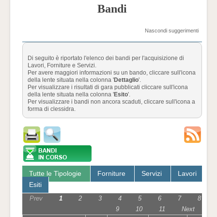
Bandi
Nascondi suggerimenti
Di seguito è riportato l'elenco dei bandi per l'acquisizione di
Lavori, Forniture e Servizi.
Per avere maggiori informazioni su un bando, cliccare sull'icona
della lente situata nella colonna '
Dettaglio
'.
Per visualizzare i risultati di gara pubblicati cliccare sull'icona
della lente situata nella colonna '
Esito
'.
Per visualizzare i bandi non ancora scaduti, cliccare sull'icona a
forma di clessidra.
Tutte le Tipologie
Forniture
Servizi
Lavori
Esiti
Prev
1
2
3
4
5
6
7
8
9
10
11
Next