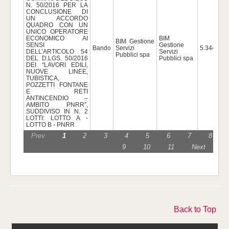
N. 50/2016 PER LA
CONCLUSIONE DI
UN ACCORDO
QUADRO CON UN
UNICO OPERATORE
ECONOMICO AI
BIM
BIM Gestione
SENSI
Gestione
Bando
Servizi
5.344.800
DELL’ARTICOLO 54
Servizi
Pubblici spa
DEL D.LGS. 50/2016
Pubblici spa
DEI “LAVORI EDILI,
NUOVE LINEE,
TUBISTICA,
POZZETTI FONTANE
E RETI
ANTINCENDIO –
AMBITO PNRR”,
SUDDIVISO IN N. 2
LOTTI: LOTTO A -
LOTTO B - PNRR
Prev
1
2
3
4
5
6
7
8
9
10
11
Next
Back to Top