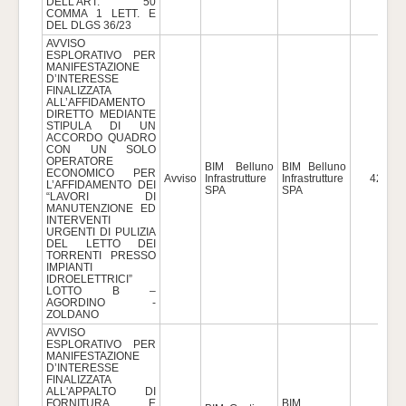
DELL'ART. 50
COMMA 1 LETT. E
DEL DLGS 36/23
AVVISO
ESPLORATIVO PER
MANIFESTAZIONE
D’INTERESSE
FINALIZZATA
ALL’AFFIDAMENTO
DIRETTO MEDIANTE
STIPULA DI UN
ACCORDO QUADRO
CON UN SOLO
OPERATORE
BIM Belluno
BIM Belluno
ECONOMICO PER
Avviso
Infrastrutture
Infrastrutture
42.790
L’AFFIDAMENTO DEI
SPA
SPA
“LAVORI DI
MANUTENZIONE ED
INTERVENTI
URGENTI DI PULIZIA
DEL LETTO DEI
TORRENTI PRESSO
IMPIANTI
IDROELETTRICI”
LOTTO B –
AGORDINO -
ZOLDANO
AVVISO
ESPLORATIVO PER
MANIFESTAZIONE
D’INTERESSE
FINALIZZATA
ALL'APPALTO DI
FORNITURA E
BIM