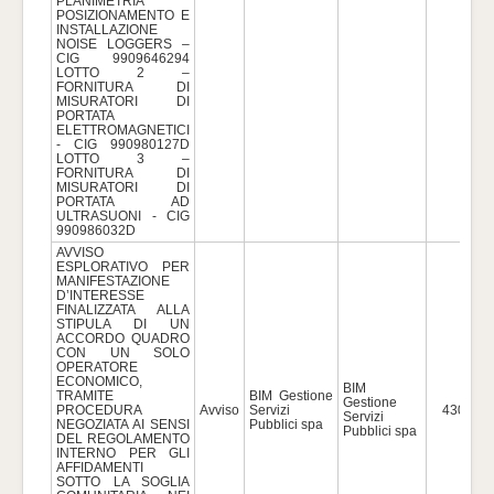
PLANIMETRIA
POSIZIONAMENTO E
INSTALLAZIONE
NOISE LOGGERS –
CIG 9909646294
LOTTO 2 –
FORNITURA DI
MISURATORI DI
PORTATA
ELETTROMAGNETICI
- CIG 990980127D
LOTTO 3 –
FORNITURA DI
MISURATORI DI
PORTATA AD
ULTRASUONI - CIG
990986032D
AVVISO
ESPLORATIVO PER
MANIFESTAZIONE
D’INTERESSE
FINALIZZATA ALLA
STIPULA DI UN
ACCORDO QUADRO
CON UN SOLO
OPERATORE
ECONOMICO,
BIM
TRAMITE
BIM Gestione
Gestione
PROCEDURA
Avviso
Servizi
430.000
Servizi
NEGOZIATA AI SENSI
Pubblici spa
Pubblici spa
DEL REGOLAMENTO
INTERNO PER GLI
AFFIDAMENTI
SOTTO LA SOGLIA