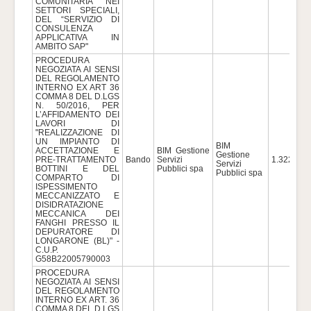
COMUNITARIA NEI
SETTORI SPECIALI,
DEL “SERVIZIO DI
CONSULENZA
APPLICATIVA IN
AMBITO SAP"
PROCEDURA
NEGOZIATA AI SENSI
DEL REGOLAMENTO
INTERNO EX ART 36
COMMA 8 DEL D.LGS
N. 50/2016, PER
L’AFFIDAMENTO DEI
LAVORI DI
"REALIZZAZIONE DI
UN IMPIANTO DI
BIM
ACCETTAZIONE E
BIM Gestione
Gestione
PRE-TRATTAMENTO
Bando
Servizi
1.322.419
Servizi
BOTTINI E DEL
Pubblici spa
Pubblici spa
COMPARTO DI
ISPESSIMENTO
MECCANIZZATO E
DISIDRATAZIONE
MECCANICA DEI
FANGHI PRESSO IL
DEPURATORE DI
LONGARONE (BL)" -
C.U.P.
G58B22005790003
PROCEDURA
NEGOZIATA AI SENSI
DEL REGOLAMENTO
INTERNO EX ART. 36
COMMA 8 DEL D.LGS