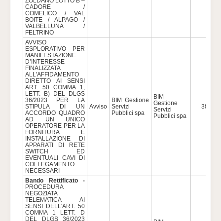
ZOLDANO LOTTO B –
CADORE /
COMELICO / VAL
BOITE / ALPAGO /
VALBELLUNA /
FELTRINO
AVVISO
ESPLORATIVO PER
MANIFESTAZIONE
D’INTERESSE
FINALIZZATA
ALL'AFFIDAMENTO
DIRETTO AI SENSI
ART. 50 COMMA 1,
LETT. B) DEL DLGS
BIM
36/2023 PER LA
BIM Gestione
Gestione
STIPULA DI UN
Avviso
Servizi
38.000
Servizi
ACCORDO QUADRO
Pubblici spa
Pubblici spa
AD UN UNICO
OPERATORE PER LA
FORNITURA E
INSTALLAZIONE DI
APPARATI DI RETE
SWITCH ED
EVENTUALI CAVI DI
COLLEGAMENTO
NECESSARI
Bando Rettificato -
PROCEDURA
NEGOZIATA
TELEMATICA AI
SENSI DELL'ART. 50
COMMA 1 LETT. D
DEL DLGS 36/2023