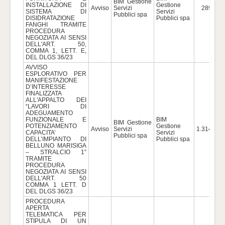
BIM Gestione
INSTALLAZIONE DI
Gestione
Avviso
Servizi
289.121
SISTEMA DI
Servizi
Pubblici spa
DISIDRATAZIONE
Pubblici spa
FANGHI TRAMITE
PROCEDURA
NEGOZIATA AI SENSI
DELL'ART. 50,
COMMA 1, LETT. E,
DEL DLGS 36/23
AVVISO
ESPLORATIVO PER
MANIFESTAZIONE
D’INTERESSE
FINALIZZATA
ALL'APPALTO DEI
“LAVORI DI
ADEGUAMENTO
FUNZIONALE E
BIM
BIM Gestione
POTENZIAMENTO
Gestione
Avviso
Servizi
1.314.741
CAPACITA’
Servizi
Pubblici spa
DELL’IMPIANTO DI
Pubblici spa
BELLUNO MARISIGA
– STRALCIO 1”
TRAMITE
PROCEDURA
NEGOZIATA AI SENSI
DELL'ART. 50
COMMA 1 LETT. D
DEL DLGS 36/23
PROCEDURA
APERTA
TELEMATICA PER
STIPULA DI UN