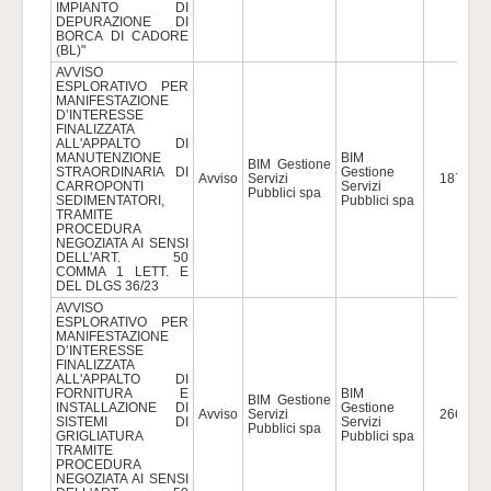
IMPIANTO DI
DEPURAZIONE DI
BORCA DI CADORE
(BL)"
AVVISO
ESPLORATIVO PER
MANIFESTAZIONE
D’INTERESSE
FINALIZZATA
ALL'APPALTO DI
MANUTENZIONE
BIM
BIM Gestione
STRAORDINARIA DI
Gestione
Avviso
Servizi
187.502
CARROPONTI
Servizi
Pubblici spa
SEDIMENTATORI,
Pubblici spa
TRAMITE
PROCEDURA
NEGOZIATA AI SENSI
DELL'ART. 50
COMMA 1 LETT. E
DEL DLGS 36/23
AVVISO
ESPLORATIVO PER
MANIFESTAZIONE
D’INTERESSE
FINALIZZATA
ALL'APPALTO DI
FORNITURA E
BIM
BIM Gestione
INSTALLAZIONE DI
Gestione
Avviso
Servizi
266.603
SISTEMI DI
Servizi
Pubblici spa
GRIGLIATURA
Pubblici spa
TRAMITE
PROCEDURA
NEGOZIATA AI SENSI