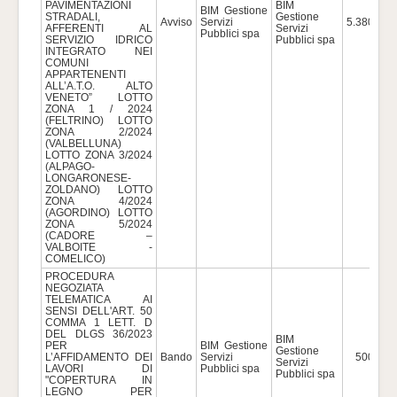
PAVIMENTAZIONI
BIM
BIM Gestione
STRADALI,
Gestione
Avviso
Servizi
5.380.000
AFFERENTI AL
Servizi
Pubblici spa
SERVIZIO IDRICO
Pubblici spa
INTEGRATO NEI
COMUNI
APPARTENENTI
ALL’A.T.O. ALTO
VENETO” LOTTO
ZONA 1 / 2024
(FELTRINO) LOTTO
ZONA 2/2024
(VALBELLUNA)
LOTTO ZONA 3/2024
(ALPAGO-
LONGARONESE-
ZOLDANO) LOTTO
ZONA 4/2024
(AGORDINO) LOTTO
ZONA 5/2024
(CADORE –
VALBOITE -
COMELICO)
PROCEDURA
NEGOZIATA
TELEMATICA AI
SENSI DELL'ART. 50
COMMA 1 LETT. D
DEL DLGS 36/2023
BIM
PER
BIM Gestione
Gestione
L’AFFIDAMENTO DEI
Bando
Servizi
500.000
Servizi
LAVORI DI
Pubblici spa
Pubblici spa
"COPERTURA IN
LEGNO PER