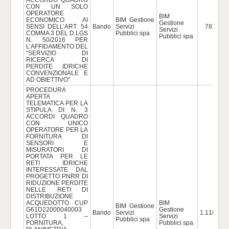
CON UN SOLO
OPERATORE
BIM
ECONOMICO AI
BIM Gestione
Gestione
SENSI DELL’ART. 54
Bando
Servizi
781.085
Servizi
COMMA 3 DEL D.LGS
Pubblici spa
Pubblici spa
N. 50/2016 PER
L’AFFIDAMENTO DEL
“SERVIZIO DI
RICERCA DI
PERDITE IDRICHE
CONVENZIONALE E
AD OBIETTIVO”
PROCEDURA
APERTA
TELEMATICA PER LA
STIPULA DI N. 3
ACCORDI QUADRO
CON UNICO
OPERATORE PER LA
FORNITURA DI
SENSORI E
MISURATORI DI
PORTATA PER LE
RETI IDRICHE
INTERESSATE DAL
PROGETTO PNRR DI
RIDUZIONE PERDITE
NELLE RETI DI
DISTRIBUZIONE
ACQUEDOTTO CUP
BIM
BIM Gestione
G61D22000040003
Gestione
Bando
Servizi
1.118.000
LOTTO 1 –
Servizi
Pubblici spa
FORNITURA,
Pubblici spa