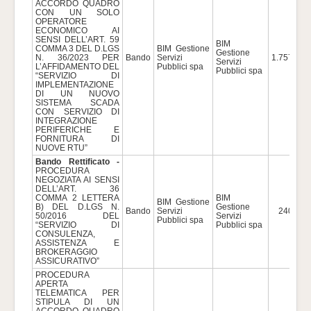
ACCORDO QUADRO
CON UN SOLO
OPERATORE
ECONOMICO AI
SENSI DELL’ART. 59
BIM
COMMA 3 DEL D.LGS
BIM Gestione
Gestione
N. 36/2023 PER
Bando
Servizi
1.757.000
Servizi
L’AFFIDAMENTO DEL
Pubblici spa
Pubblici spa
“SERVIZIO DI
IMPLEMENTAZIONE
DI UN NUOVO
SISTEMA SCADA
CON SERVIZIO DI
INTEGRAZIONE
PERIFERICHE E
FORNITURA DI
NUOVE RTU”
Bando Rettificato -
PROCEDURA
NEGOZIATA AI SENSI
DELL’ART. 36
COMMA 2 LETTERA
BIM
BIM Gestione
B) DEL D.LGS N.
Gestione
Bando
Servizi
240.000
50/2016 DEL
Servizi
Pubblici spa
“SERVIZIO DI
Pubblici spa
CONSULENZA,
ASSISTENZA E
BROKERAGGIO
ASSICURATIVO”
PROCEDURA
APERTA
TELEMATICA PER
STIPULA DI UN
ACCORDO QUADRO