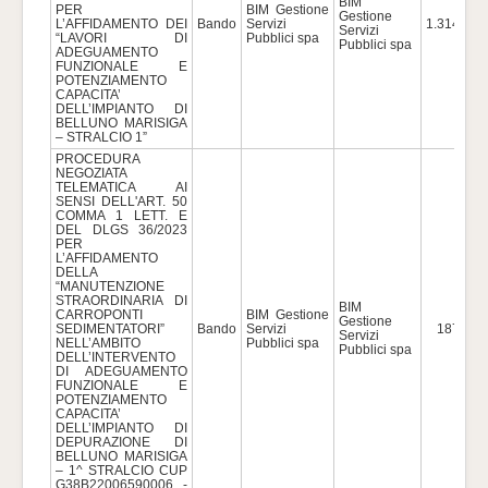
BIM
PER
BIM Gestione
Gestione
L’AFFIDAMENTO DEI
Bando
Servizi
1.314.741
Servizi
“LAVORI DI
Pubblici spa
Pubblici spa
ADEGUAMENTO
FUNZIONALE E
POTENZIAMENTO
CAPACITA’
DELL’IMPIANTO DI
BELLUNO MARISIGA
– STRALCIO 1”
PROCEDURA
NEGOZIATA
TELEMATICA AI
SENSI DELL'ART. 50
COMMA 1 LETT. E
DEL DLGS 36/2023
PER
L’AFFIDAMENTO
DELLA
“MANUTENZIONE
STRAORDINARIA DI
BIM
CARROPONTI
BIM Gestione
Gestione
SEDIMENTATORI”
Bando
Servizi
187.502
Servizi
NELL’AMBITO
Pubblici spa
Pubblici spa
DELL’INTERVENTO
DI ADEGUAMENTO
FUNZIONALE E
POTENZIAMENTO
CAPACITA’
DELL’IMPIANTO DI
DEPURAZIONE DI
BELLUNO MARISIGA
– 1^ STRALCIO CUP
G38B22006590006 -