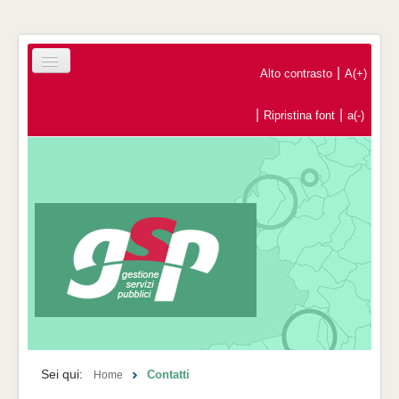
|
Alto contrasto
A(+)
|
|
Ripristina font
a(-)
Home
Registrazione Operatori Economici
Contatti
Sei qui:
Contatti
Home