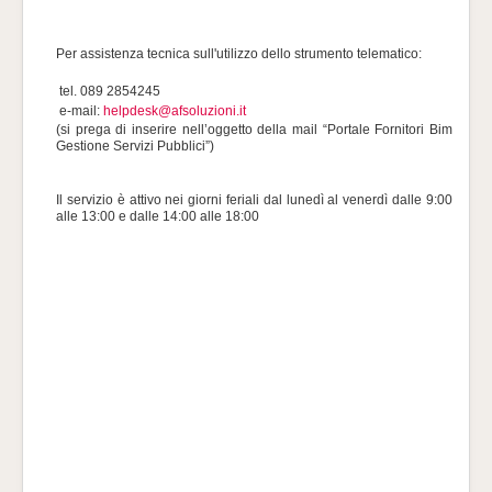
Per assistenza tecnica sull'utilizzo dello strumento telematico:
tel. 089 2854245
e-mail:
helpdesk@afsoluzioni.it
(si prega di inserire nell’oggetto della mail “Portale Fornitori Bim
Gestione Servizi Pubblici”)
Il servizio è attivo nei giorni feriali dal lunedì al venerdì dalle 9:00
alle 13:00 e dalle 14:00 alle 18:00