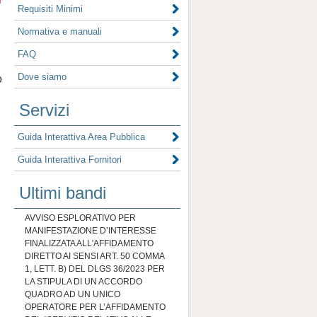
Requisiti Minimi
Normativa e manuali
Bando
AVVISO ESPLORATIVO PER
FAQ
MANIFESTAZIONE D’INTERESSE
FINALIZZATA ALL'AFFIDAMENTO
Dove siamo
o
DIRETTO AI SENSI ART. 50 COMMA
1, LETT. B) DEL DLGS 36/2023 PER
Servizi
LA STIPULA DI UN ACCORDO
QUADRO AD UN UNICO
Guida Interattiva Area Pubblica
OPERATORE PER L’AFFIDAMENTO
DEL “SERVIZIO RELATIVO ALLE
Guida Interattiva Fornitori
PRESTAZIONI CONNESSE CON LE
ATTIVITA’ DI SPERIMENTAZIONE
Ultimi bandi
PER LA DEFINIZIONE DEFLUSSO
ECOLOGICO E CON IL
MONITORAGGIO AMBIENTALE DI
TRATTI DI CORSI D’ACQUA
SOTTESI AD IMPIANTI
IDROELETTRICI” LOTTO A –
AGORDINO / ZOLDANO LOTTO B –
CADORE / COMELICO / VAL BOITE /
ALPAGO / VALBELLUNA / FELTRINO
Scadenza : 08/01/2024