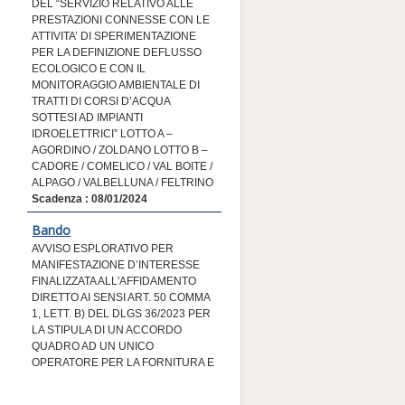
Bando
AVVISO ESPLORATIVO PER
MANIFESTAZIONE D’INTERESSE
FINALIZZATA ALL'AFFIDAMENTO
DIRETTO AI SENSI ART. 50 COMMA
1, LETT. B) DEL DLGS 36/2023 PER
LA STIPULA DI UN ACCORDO
QUADRO AD UN UNICO
OPERATORE PER LA FORNITURA E
INSTALLAZIONE DI APPARATI DI
RETE SWITCH ED EVENTUALI CAVI
DI COLLEGAMENTO NECESSARI
Scadenza : 11/12/2023
Bando
Bando Rettificato -
PROCEDURA
NEGOZIATA TELEMATICA AI SENSI
DELL'ART. 50 COMMA 1 LETT. D
DEL DLGS 36/2023 PER
L’AFFIDAMENTO DEI “LAVORI DI
ADEGUAMENTO FUNZIONALE E
POTENZIAMENTO CAPACITA’
DELL’IMPIANTO DI BELLUNO
MARISIGA – STRALCIO 1”