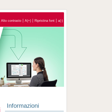
|
|
|
Alto contrasto
A(+)
Ripristina font
a(-)
Informazioni
i