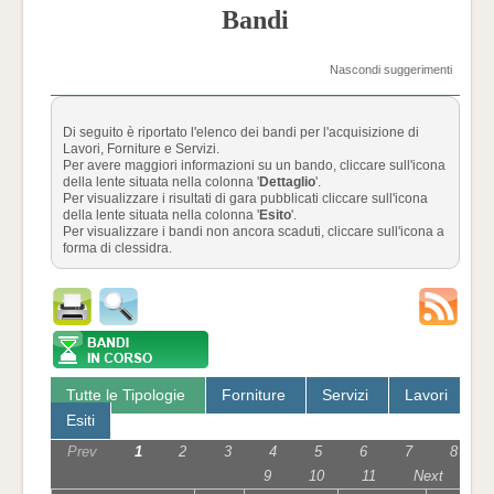
Bandi
Nascondi suggerimenti
Di seguito è riportato l'elenco dei bandi per l'acquisizione di
Lavori, Forniture e Servizi.
Per avere maggiori informazioni su un bando, cliccare sull'icona
della lente situata nella colonna '
Dettaglio
'.
Per visualizzare i risultati di gara pubblicati cliccare sull'icona
della lente situata nella colonna '
Esito
'.
Per visualizzare i bandi non ancora scaduti, cliccare sull'icona a
forma di clessidra.
Tutte le Tipologie
Forniture
Servizi
Lavori
Esiti
Prev
1
2
3
4
5
6
7
8
9
10
11
Next