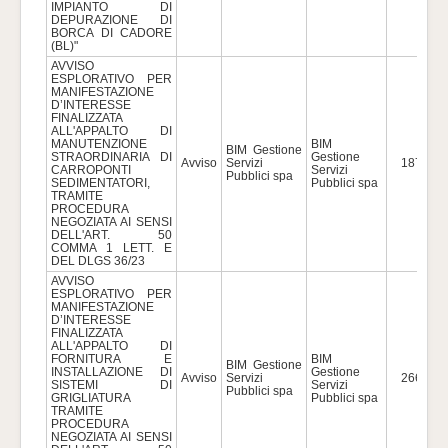
IMPIANTO DI
DEPURAZIONE DI
BORCA DI CADORE
(BL)"
AVVISO
ESPLORATIVO PER
MANIFESTAZIONE
D’INTERESSE
FINALIZZATA
ALL'APPALTO DI
MANUTENZIONE
BIM
BIM Gestione
STRAORDINARIA DI
Gestione
Avviso
Servizi
187.502
CARROPONTI
Servizi
Pubblici spa
SEDIMENTATORI,
Pubblici spa
TRAMITE
PROCEDURA
NEGOZIATA AI SENSI
DELL'ART. 50
COMMA 1 LETT. E
DEL DLGS 36/23
AVVISO
ESPLORATIVO PER
MANIFESTAZIONE
D’INTERESSE
FINALIZZATA
ALL'APPALTO DI
FORNITURA E
BIM
BIM Gestione
INSTALLAZIONE DI
Gestione
Avviso
Servizi
266.603
SISTEMI DI
Servizi
Pubblici spa
GRIGLIATURA
Pubblici spa
TRAMITE
PROCEDURA
NEGOZIATA AI SENSI