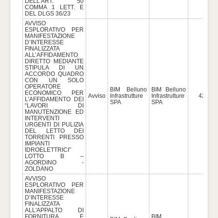
DELL'ART. 50
COMMA 1 LETT. E
DEL DLGS 36/23
AVVISO
ESPLORATIVO PER
MANIFESTAZIONE
D’INTERESSE
FINALIZZATA
ALL’AFFIDAMENTO
DIRETTO MEDIANTE
STIPULA DI UN
ACCORDO QUADRO
CON UN SOLO
OPERATORE
BIM Belluno
BIM Belluno
ECONOMICO PER
Avviso
Infrastrutture
Infrastrutture
42.790
L’AFFIDAMENTO DEI
SPA
SPA
“LAVORI DI
MANUTENZIONE ED
INTERVENTI
URGENTI DI PULIZIA
DEL LETTO DEI
TORRENTI PRESSO
IMPIANTI
IDROELETTRICI”
LOTTO B –
AGORDINO -
ZOLDANO
AVVISO
ESPLORATIVO PER
MANIFESTAZIONE
D’INTERESSE
FINALIZZATA
ALL'APPALTO DI
FORNITURA E
BIM