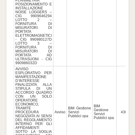
PLANIMETRIA
POSIZIONAMENTO E
INSTALLAZIONE
NOISE LOGGERS –
CIG 9909646294
LOTTO 2 –
FORNITURA DI
MISURATORI DI
PORTATA
ELETTROMAGNETICI
- CIG 990980127D
LOTTO 3 –
FORNITURA DI
MISURATORI DI
PORTATA AD
ULTRASUONI - CIG
990986032D
AVVISO
ESPLORATIVO PER
MANIFESTAZIONE
D’INTERESSE
FINALIZZATA ALLA
STIPULA DI UN
ACCORDO QUADRO
CON UN SOLO
OPERATORE
ECONOMICO,
BIM
TRAMITE
BIM Gestione
Gestione
PROCEDURA
Avviso
Servizi
430.000
Servizi
NEGOZIATA AI SENSI
Pubblici spa
Pubblici spa
DEL REGOLAMENTO
INTERNO PER GLI
AFFIDAMENTI
SOTTO LA SOGLIA