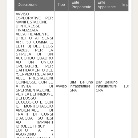
Ente
Ente
Descrizione
Tipo
Importo
Proponente
Appaltante
AVVISO
ESPLORATIVO PER
MANIFESTAZIONE
D’INTERESSE
FINALIZZATA
ALL'AFFIDAMENTO
DIRETTO AI SENSI
ART. 50 COMMA 1,
LETT. B) DEL DLGS
36/2023 PER LA
STIPULA DI UN
ACCORDO QUADRO
AD UN UNICO
OPERATORE PER
L’AFFIDAMENTO DEL
“SERVIZIO RELATIVO
ALLE PRESTAZIONI
CONNESSE CON LE
BIM Belluno
BIM Belluno
ATTIVITA’ DI
Avviso
Infrastrutture
Infrastrutture
139.000
SPERIMENTAZIONE
SPA
SPA
PER LA DEFINIZIONE
DEFLUSSO
ECOLOGICO E CON
IL MONITORAGGIO
AMBIENTALE DI
TRATTI DI CORSI
D’ACQUA SOTTESI
AD IMPIANTI
IDROELETTRICI”
LOTTO A –
AGORDINO /