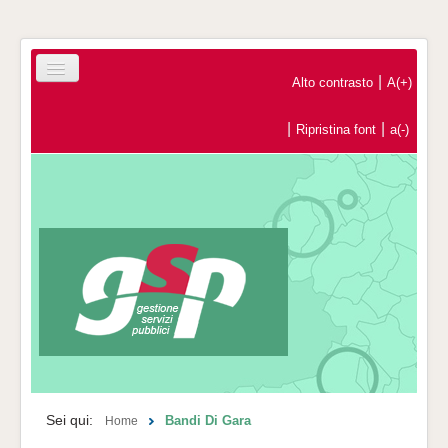
|
Alto contrasto
A(+)
|
|
Ripristina font
a(-)
Home
Registrazione Operatori Economici
Contatti
Sei qui:
Bandi Di Gara
Home