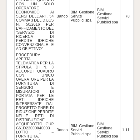
CON UN SOLO
OPERATORE
BIM
ECONOMICO AI
BIM Gestione
Gestione
SENSI DELL’ART. 54
Bando
Servizi
781.085
Servizi
COMMA 3 DEL D.LGS
Pubblici spa
Pubblici spa
N. 50/2016 PER
L’AFFIDAMENTO DEL
“SERVIZIO DI
RICERCA DI
PERDITE IDRICHE
CONVENZIONALE E
AD OBIETTIVO”
PROCEDURA
APERTA
TELEMATICA PER LA
STIPULA DI N. 3
ACCORDI QUADRO
CON UNICO
OPERATORE PER LA
FORNITURA DI
SENSORI E
MISURATORI DI
PORTATA PER LE
RETI IDRICHE
INTERESSATE DAL
PROGETTO PNRR DI
RIDUZIONE PERDITE
NELLE RETI DI
DISTRIBUZIONE
ACQUEDOTTO CUP
BIM
BIM Gestione
G61D22000040003
Gestione
Bando
Servizi
1.118.000
LOTTO 1 –
Servizi
Pubblici spa
FORNITURA,
Pubblici spa