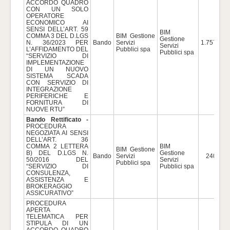
ACCORDO QUADRO
CON UN SOLO
OPERATORE
ECONOMICO AI
SENSI DELL’ART. 59
BIM
COMMA 3 DEL D.LGS
BIM Gestione
Gestione
N. 36/2023 PER
Bando
Servizi
1.757.000
Servizi
L’AFFIDAMENTO DEL
Pubblici spa
Pubblici spa
“SERVIZIO DI
IMPLEMENTAZIONE
DI UN NUOVO
SISTEMA SCADA
CON SERVIZIO DI
INTEGRAZIONE
PERIFERICHE E
FORNITURA DI
NUOVE RTU”
Bando Rettificato -
PROCEDURA
NEGOZIATA AI SENSI
DELL’ART. 36
COMMA 2 LETTERA
BIM
BIM Gestione
B) DEL D.LGS N.
Gestione
Bando
Servizi
240.000
50/2016 DEL
Servizi
Pubblici spa
“SERVIZIO DI
Pubblici spa
CONSULENZA,
ASSISTENZA E
BROKERAGGIO
ASSICURATIVO”
PROCEDURA
APERTA
TELEMATICA PER
STIPULA DI UN
ACCORDO QUADRO