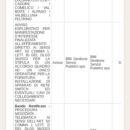
ZOLDANO LOTTO B –
CADORE /
COMELICO / VAL
BOITE / ALPAGO /
VALBELLUNA /
FELTRINO
AVVISO
ESPLORATIVO PER
MANIFESTAZIONE
D’INTERESSE
FINALIZZATA
ALL'AFFIDAMENTO
DIRETTO AI SENSI
ART. 50 COMMA 1,
LETT. B) DEL DLGS
BIM
36/2023 PER LA
BIM Gestione
Gestione
STIPULA DI UN
Avviso
Servizi
38.000
Servizi
ACCORDO QUADRO
Pubblici spa
Pubblici spa
AD UN UNICO
OPERATORE PER LA
FORNITURA E
INSTALLAZIONE DI
APPARATI DI RETE
SWITCH ED
EVENTUALI CAVI DI
COLLEGAMENTO
NECESSARI
Bando Rettificato -
PROCEDURA
NEGOZIATA
TELEMATICA AI
SENSI DELL'ART. 50
COMMA 1 LETT. D
DEL DLGS 36/2023