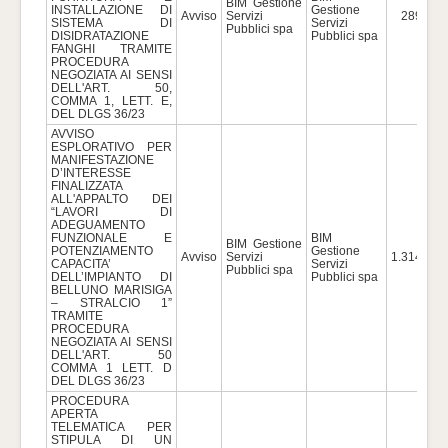
BIM Gestione
INSTALLAZIONE DI
Gestione
Avviso
Servizi
289.121
SISTEMA DI
Servizi
Pubblici spa
DISIDRATAZIONE
Pubblici spa
FANGHI TRAMITE
PROCEDURA
NEGOZIATA AI SENSI
DELL'ART. 50,
COMMA 1, LETT. E,
DEL DLGS 36/23
AVVISO
ESPLORATIVO PER
MANIFESTAZIONE
D’INTERESSE
FINALIZZATA
ALL'APPALTO DEI
“LAVORI DI
ADEGUAMENTO
FUNZIONALE E
BIM
BIM Gestione
POTENZIAMENTO
Gestione
Avviso
Servizi
1.314.741
CAPACITA’
Servizi
Pubblici spa
DELL’IMPIANTO DI
Pubblici spa
BELLUNO MARISIGA
– STRALCIO 1”
TRAMITE
PROCEDURA
NEGOZIATA AI SENSI
DELL'ART. 50
COMMA 1 LETT. D
DEL DLGS 36/23
PROCEDURA
APERTA
TELEMATICA PER
STIPULA DI UN