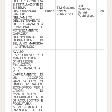
DELLA “FORNITURA
E INSTALLAZIONE DI
BIM
SISTEMA DI
BIM Gestione
Gestione
DISIDRATAZIONE
Bando
Servizi
289.121
Servizi
FANGHI”
Pubblici spa
Pubblici spa
NELL’AMBITO
DELL’INTERVENTO
DI ADEGUAMENTO
FUNZIONALE E
POTENZIAMENTO
CAPACITA’
DELL’IMPIANTO DI
DEPURAZIONE DI
BELLUNO MARISIGA
– 1^ STRALCIO
AVVISO
ESPLORATIVO PER
MANIFESTAZIONE
D’INTERESSE
FINALIZZATA
ALL’AFFIDAMENTO
PER
L’AFFIDAMENTO DI
UN ACCORDO
QUADRO CON UN
UNICO OPERATORE
ECONOMICO PER I
LAVORI DI
“MANUTENZIONE
RELATIVI ALLE RETI
DI ACQUEDOTTO E
FOGNATURA,
ALLACCIAMENTI E
RIPRISTINI DELLE