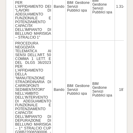
BIM
PER
BIM Gestione
Gestione
L’AFFIDAMENTO DEI
Bando
Servizi
1.314.741
Servizi
“LAVORI DI
Pubblici spa
Pubblici spa
ADEGUAMENTO
FUNZIONALE E
POTENZIAMENTO
CAPACITA’
DELL’IMPIANTO DI
BELLUNO MARISIGA
– STRALCIO 1”
PROCEDURA
NEGOZIATA
TELEMATICA AI
SENSI DELL'ART. 50
COMMA 1 LETT. E
DEL DLGS 36/2023
PER
L’AFFIDAMENTO
DELLA
“MANUTENZIONE
STRAORDINARIA DI
BIM
CARROPONTI
BIM Gestione
Gestione
SEDIMENTATORI”
Bando
Servizi
187.502
Servizi
NELL’AMBITO
Pubblici spa
Pubblici spa
DELL’INTERVENTO
DI ADEGUAMENTO
FUNZIONALE E
POTENZIAMENTO
CAPACITA’
DELL’IMPIANTO DI
DEPURAZIONE DI
BELLUNO MARISIGA
– 1^ STRALCIO CUP
G38B22006590006 -