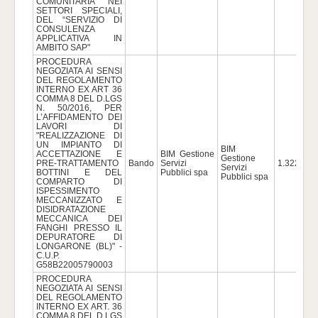
COMUNITARIA NEI
SETTORI SPECIALI,
DEL “SERVIZIO DI
CONSULENZA
APPLICATIVA IN
AMBITO SAP"
PROCEDURA
NEGOZIATA AI SENSI
DEL REGOLAMENTO
INTERNO EX ART 36
COMMA 8 DEL D.LGS
N. 50/2016, PER
L’AFFIDAMENTO DEI
LAVORI DI
"REALIZZAZIONE DI
UN IMPIANTO DI
BIM
ACCETTAZIONE E
BIM Gestione
Gestione
PRE-TRATTAMENTO
Bando
Servizi
1.322.419
Servizi
BOTTINI E DEL
Pubblici spa
Pubblici spa
COMPARTO DI
ISPESSIMENTO
MECCANIZZATO E
DISIDRATAZIONE
MECCANICA DEI
FANGHI PRESSO IL
DEPURATORE DI
LONGARONE (BL)" -
C.U.P.
G58B22005790003
PROCEDURA
NEGOZIATA AI SENSI
DEL REGOLAMENTO
INTERNO EX ART. 36
COMMA 8 DEL D.LGS