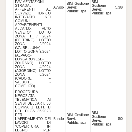
PAVIMENTAZIONI
BIM
BIM Gestione
STRADALI,
Gestione
Avviso
Servizi
5.380.000
AFFERENTI AL
Servizi
Pubblici spa
SERVIZIO IDRICO
Pubblici spa
INTEGRATO NEI
COMUNI
APPARTENENTI
ALL’A.T.O. ALTO
VENETO” LOTTO
ZONA 1 / 2024
(FELTRINO) LOTTO
ZONA 2/2024
(VALBELLUNA)
LOTTO ZONA 3/2024
(ALPAGO-
LONGARONESE-
ZOLDANO) LOTTO
ZONA 4/2024
(AGORDINO) LOTTO
ZONA 5/2024
(CADORE –
VALBOITE -
COMELICO)
PROCEDURA
NEGOZIATA
TELEMATICA AI
SENSI DELL'ART. 50
COMMA 1 LETT. D
DEL DLGS 36/2023
BIM
PER
BIM Gestione
Gestione
L’AFFIDAMENTO DEI
Bando
Servizi
500.000
Servizi
LAVORI DI
Pubblici spa
Pubblici spa
"COPERTURA IN
LEGNO PER