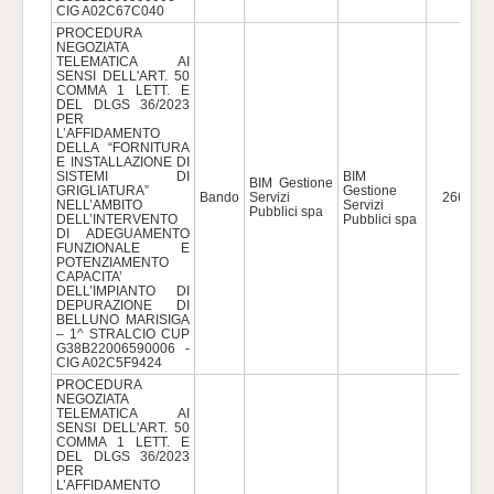
CIG A02C67C040
PROCEDURA
NEGOZIATA
TELEMATICA AI
SENSI DELL'ART. 50
COMMA 1 LETT. E
DEL DLGS 36/2023
PER
L’AFFIDAMENTO
DELLA “FORNITURA
E INSTALLAZIONE DI
SISTEMI DI
BIM
BIM Gestione
GRIGLIATURA”
Gestione
Bando
Servizi
266.603
NELL’AMBITO
Servizi
Pubblici spa
DELL’INTERVENTO
Pubblici spa
DI ADEGUAMENTO
FUNZIONALE E
POTENZIAMENTO
CAPACITA’
DELL’IMPIANTO DI
DEPURAZIONE DI
BELLUNO MARISIGA
– 1^ STRALCIO CUP
G38B22006590006 -
CIG A02C5F9424
PROCEDURA
NEGOZIATA
TELEMATICA AI
SENSI DELL'ART. 50
COMMA 1 LETT. E
DEL DLGS 36/2023
PER
L’AFFIDAMENTO