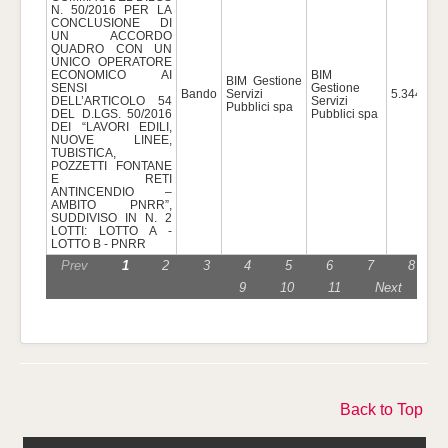
N. 50/2016 PER LA
CONCLUSIONE DI
UN ACCORDO
QUADRO CON UN
UNICO OPERATORE
ECONOMICO AI
BIM
BIM Gestione
SENSI
Gestione
Bando
Servizi
5.344.800
DELL’ARTICOLO 54
Servizi
Pubblici spa
DEL D.LGS. 50/2016
Pubblici spa
DEI “LAVORI EDILI,
NUOVE LINEE,
TUBISTICA,
POZZETTI FONTANE
E RETI
ANTINCENDIO –
AMBITO PNRR”,
SUDDIVISO IN N. 2
LOTTI: LOTTO A -
LOTTO B - PNRR
Prev
1
2
3
4
5
6
7
8
9
10
11
Next
Back to Top