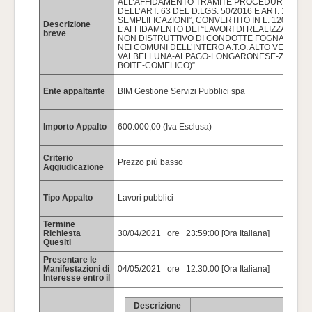
ALL’AFFIDAMENTO TRAMITE PROCEDURA NEGOZ
DELL’ART. 63 DEL D.LGS. 50/2016 E ART. 1 CO. 
SEMPLIFICAZIONI”, CONVERTITO IN L. 120 DEL
Descrizione
L’AFFIDAMENTO DEI “LAVORI DI REALIZZAZION
breve
NON DISTRUTTIVO DI CONDOTTE FOGNARIE E RE
NEI COMUNI DELL’INTERO A.T.O. ALTO VENETO -
VALBELLUNA-ALPAGO-LONGARONESE-ZOLDAN
BOITE-COMELICO)”
Ente appaltante
BIM Gestione Servizi Pubblici spa
Importo Appalto
600.000,00 (Iva Esclusa)
Criterio
Prezzo più basso
Aggiudicazione
Tipo Appalto
Lavori pubblici
Termine
Richiesta
30/04/2021 ore 23:59:00 [Ora Italiana]
Quesiti
Presentare le
Manifestazioni di
04/05/2021 ore 12:30:00 [Ora Italiana]
Interesse entro il
Descrizione
A