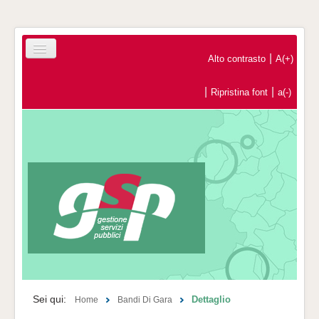
|
Alto contrasto
A(+)
|
|
Ripristina font
a(-)
Home
Registrazione Operatori Economici
Contatti
Sei qui:
Dettaglio
Home
Bandi Di Gara