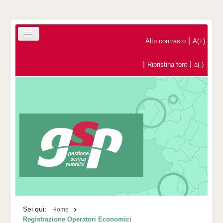
|
Alto contrasto
A(+)
|
|
Ripristina font
a(-)
Home
Registrazione Operatori Economici
Contatti
Sei qui:
Home
Registrazione Operatori Economici