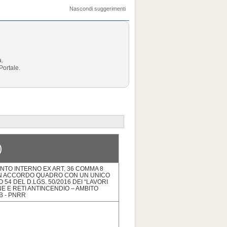
Nascondi suggerimenti
a.
Portale.
)
TO INTERNO EX ART. 36 COMMA 8
 UN ACCORDO QUADRO CON UN UNICO
4 DEL D.LGS. 50/2016 DEI “LAVORI
NE E RETI ANTINCENDIO – AMBITO
 B - PNRR