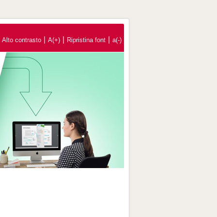
|
|
|
Alto contrasto
A(+)
Ripristina font
a(-)