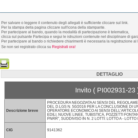
Per salvare o leggere il contenuto degli allegati è sufficiente cliccare sul link.
Per la stampa della pagina cliccare sull'icona della stampante.
Per partecipare al bando, quando la modalità di partecipazione è telematica,
clicca sul pulsante Partecipa e segui le istruzioni contenute nel disciplinare di gar
Per partecipare al bando o richiedere chiarimenti è necessaria la registrazione al 
Se non sei registrato clicca su
Registrati ora!
DETTAGLIO
Invito ( PI002931-23 
PROCEDURA NEGOZIATA AI SENSI DEL REGOLAMEN
DEL D.LGS N. 50/2016 PER LA CONCLUSIONE DI
Descrizione breve
OPERATORE ECONOMICO AI SENSI DELL’ARTICOLO 5
EDILI, NUOVE LINEE, TUBISTICA, POZZETTI FONTA
PNRR”, SUDDIVISO IN N. 2 LOTTI: LOTTO A - LOTTO
CIG
9141362