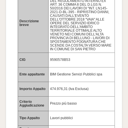
DEL REGOLAMENTO INTERNO EX
ART. 36 COMMA 8 DEL D.LGS N.
50/2016 DEI LAVORI DI "INT. LN145-
2021-D-BL-395 - RIPRISTINO DANNI,
CAUSATI DALL'EVENTO
DELL'OTTOBRE 2018 "VAIA" ALLE
Descrizione
OPERE DEL SERVIZIO IDRICO
breve
INTEGRATO DELL'AMBITO
TERRITORIALE OTTIMALE ALTO
VENETO NEI COMUNI DELL'ALTA
PROVINCIA DI BELLUNO - LAVORI DI
SPOSTAMENTO FOGNATURA CHE
SCENDE DA COSTALTA VERSO MARE
IN COMUNE DI SAN PIETRO
CIG
9590578B53
Ente appaltante
BIM Gestione Servizi Pubblici spa
Importo Appalto
474.976,31 (Iva Esclusa)
Criterio
Prezzo più basso
Aggiudicazione
Tipo Appalto
Lavori pubblici