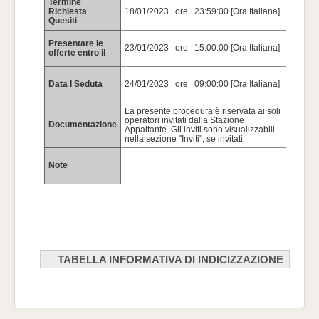
Termine
Richiesta
18/01/2023 ore 23:59:00 [Ora Italiana]
Quesiti
Presentare le
23/01/2023 ore 15:00:00 [Ora Italiana]
offerte entro il
Data I Seduta
24/01/2023 ore 09:00:00 [Ora Italiana]
La presente procedura è riservata ai soli
operatori invitati dalla Stazione
Documentazione
Appaltante. Gli inviti sono visualizzabili
nella sezione "Inviti", se invitati.
Note
TABELLA INFORMATIVA DI INDICIZZAZIONE
Tabella informativa d'indicizzazione per: bandi, esiti ed avvisi