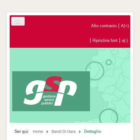
|
Alto contrasto
A(+)
|
|
Ripristina font
a(-)
Home
Registrazione Operatori Economici
Contatti
Sei qui:
Dettaglio
Home
Bandi Di Gara