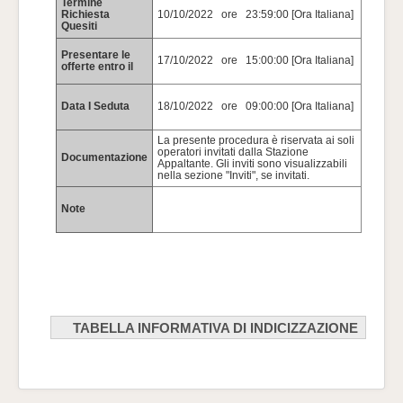
Termine
Richiesta
10/10/2022 ore 23:59:00 [Ora Italiana]
Quesiti
Presentare le
17/10/2022 ore 15:00:00 [Ora Italiana]
offerte entro il
Data I Seduta
18/10/2022 ore 09:00:00 [Ora Italiana]
La presente procedura è riservata ai soli
operatori invitati dalla Stazione
Documentazione
Appaltante. Gli inviti sono visualizzabili
nella sezione "Inviti", se invitati.
Note
TABELLA INFORMATIVA DI INDICIZZAZIONE
Tabella informativa d'indicizzazione per: bandi, esiti ed avvisi