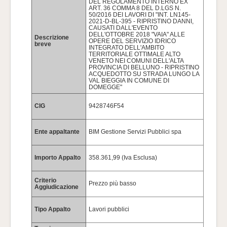
DEL REGOLAMENTO INTERNO EX
ART. 36 COMMA 8 DEL D.LGS N.
50/2016 DEI LAVORI DI "INT. LN145-
2021-D-BL-395 - RIPRISTINO DANNI,
CAUSATI DALL'EVENTO
DELL'OTTOBRE 2018 "VAIA" ALLE
Descrizione
OPERE DEL SERVIZIO IDRICO
breve
INTEGRATO DELL'AMBITO
TERRITORIALE OTTIMALE ALTO
VENETO NEI COMUNI DELL'ALTA
PROVINCIA DI BELLUNO - RIPRISTINO
ACQUEDOTTO SU STRADA LUNGO LA
VAL BIEGGIA IN COMUNE DI
DOMEGGE"
CIG
9428746F54
Ente appaltante
BIM Gestione Servizi Pubblici spa
Importo Appalto
358.361,99 (Iva Esclusa)
Criterio
Prezzo più basso
Aggiudicazione
Tipo Appalto
Lavori pubblici