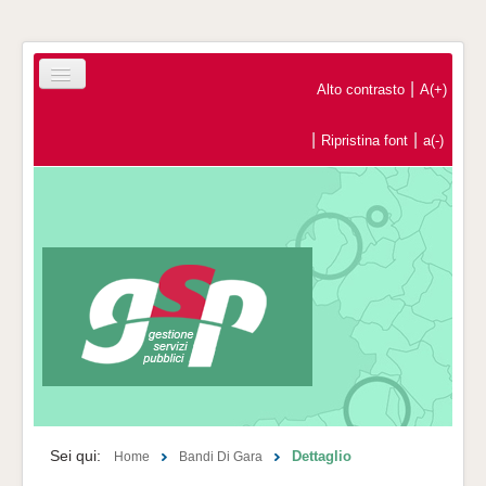
|
Alto contrasto
A(+)
|
|
Ripristina font
a(-)
Home
Registrazione Operatori Economici
Contatti
Sei qui:
Dettaglio
Home
Bandi Di Gara