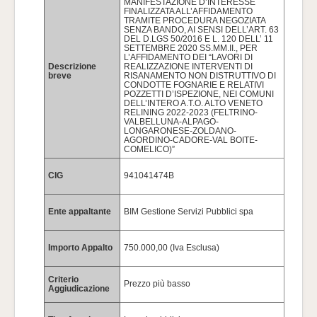
MANIFESTAZIONE D’INTERESSE
FINALIZZATA ALL’AFFIDAMENTO
TRAMITE PROCEDURA NEGOZIATA
SENZA BANDO, AI SENSI DELL’ART. 63
DEL D.LGS 50/2016 E L. 120 DELL’ 11
SETTEMBRE 2020 SS.MM.II., PER
L’AFFIDAMENTO DEI “LAVORI DI
Descrizione
REALIZZAZIONE INTERVENTI DI
breve
RISANAMENTO NON DISTRUTTIVO DI
CONDOTTE FOGNARIE E RELATIVI
POZZETTI D’ISPEZIONE, NEI COMUNI
DELL’INTERO A.T.O. ALTO VENETO
RELINING 2022-2023 (FELTRINO-
VALBELLUNA-ALPAGO-
LONGARONESE-ZOLDANO-
AGORDINO-CADORE-VAL BOITE-
COMELICO)”
CIG
941041474B
Ente appaltante
BIM Gestione Servizi Pubblici spa
Importo Appalto
750.000,00 (Iva Esclusa)
Criterio
Prezzo più basso
Aggiudicazione