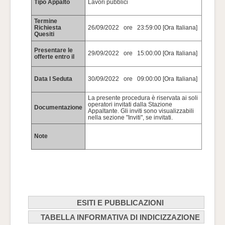
Tipo Appalto
Lavori pubblici
Termine
Richiesta
26/09/2022 ore 23:59:00 [Ora Italiana]
Quesiti
Presentare le
29/09/2022 ore 15:00:00 [Ora Italiana]
offerte entro il
Data I Seduta
30/09/2022 ore 09:00:00 [Ora Italiana]
La presente procedura è riservata ai soli
operatori invitati dalla Stazione
Documentazione
Appaltante. Gli inviti sono visualizzabili
nella sezione "Inviti", se invitati.
Note
ESITI E PUBBLICAZIONI
TABELLA INFORMATIVA DI INDICIZZAZIONE
Data
Tipologia
Descrizione
Allegato