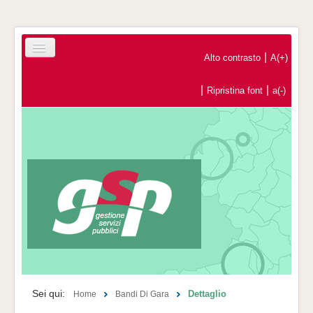
|
Alto contrasto
A(+)
|
|
Ripristina font
a(-)
Home
Registrazione Operatori Economici
Contatti
Sei qui:
Dettaglio
Home
Bandi Di Gara