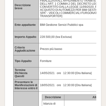
FINALIZZATA ALL’AFFIDAMENTO TRAMITE PROC
DELL’ART. 1 COMMA 2 DEL DECRETO LEGGE 76
Descrizione
CONVERTITO DALLA LEGGE 11/09/2020, PER LA
breve
ACQUISTO DI AUTOMEZZI PER BIM GESTIONE SE
SPA” - VEICOLI COMMERCIALI FURGONATI [TIP
TRANSPORTER]
Ente appaltante
BIM Gestione Servizi Pubblici spa
Importo Appalto
228.500,00 (Iva Esclusa)
Criterio
Prezzo più basso
Aggiudicazione
Tipo Appalto
Forniture
Termine
Richiesta
14/05/2021 ore 12:30:00 [Ora Italiana]
Quesiti
Presentare le
Manifestazioni di
18/05/2021 ore 12:30:00 [Ora Italiana]
Interesse entro il
Descrizione
Allegato
Istanza di