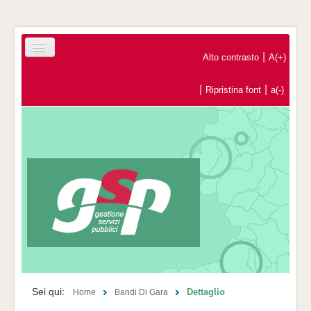
|
Alto contrasto
A(+)
|
|
Ripristina font
a(-)
Home
Registrazione Operatori Economici
Contatti
Sei qui:
Dettaglio
Home
Bandi Di Gara