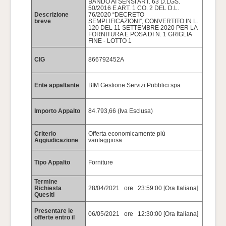
BANDO AI SENSI ART. 63 D.LGS.
50/2016 E ART. 1 CO. 2 DEL D.L.
Descrizione
76/2020 “DECRETO
breve
SEMPLIFICAZIONI”, CONVERTITO IN L.
120 DEL 11 SETTEMBRE 2020 PER LA
FORNITURA E POSA DI N. 1 GRIGLIA
FINE - LOTTO 1
CIG
866792452A
Ente appaltante
BIM Gestione Servizi Pubblici spa
Importo Appalto
84.793,66 (Iva Esclusa)
Criterio
Offerta economicamente più
Aggiudicazione
vantaggiosa
Tipo Appalto
Forniture
Termine
Richiesta
28/04/2021 ore 23:59:00 [Ora Italiana]
Quesiti
Presentare le
06/05/2021 ore 12:30:00 [Ora Italiana]
offerte entro il