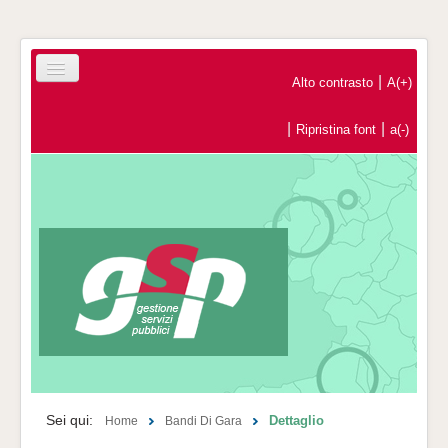
|
Alto contrasto
A(+)
|
|
Ripristina font
a(-)
Home
Registrazione Operatori Economici
Contatti
Sei qui:
Dettaglio
Home
Bandi Di Gara