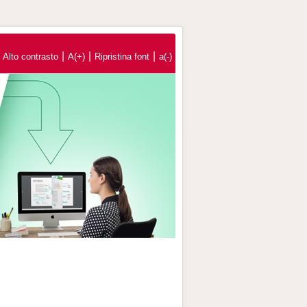
|
|
|
Alto contrasto
A(+)
Ripristina font
a(-)