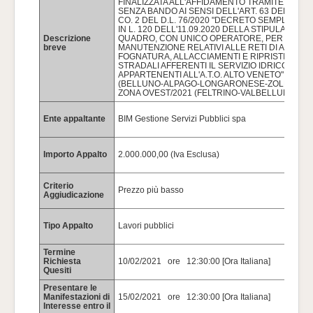
FINALIZZATA ALL'AFFIDAMENTO TRAMITE PRO
SENZA BANDO AI SENSI DELL'ART. 63 DEL D.LGS.
CO. 2 DEL D.L. 76/2020 "DECRETO SEMPLIFICA
IN L. 120 DELL'11.09.2020 DELLA STIPULA DI 
Descrizione
QUADRO, CON UNICO OPERATORE, PER I "LAVO
breve
MANUTENZIONE RELATIVI ALLE RETI DI ACQUE
FOGNATURA, ALLACCIAMENTI E RIPRISTINI DEL
STRADALI AFFERENTI IL SERVIZIO IDRICO INT
APPARTENENTI ALL'A.T.O. ALTO VENETO" LOTTO
(BELLUNO-ALPAGO-LONGARONESE-ZOLDANO-C
ZONA OVEST/2021 (FELTRINO-VALBELLUNA-AG
Ente appaltante
BIM Gestione Servizi Pubblici spa
Importo Appalto
2.000.000,00 (Iva Esclusa)
Criterio
Prezzo più basso
Aggiudicazione
Tipo Appalto
Lavori pubblici
Termine
Richiesta
10/02/2021 ore 12:30:00 [Ora Italiana]
Quesiti
Presentare le
Manifestazioni di
15/02/2021 ore 12:30:00 [Ora Italiana]
Interesse entro il