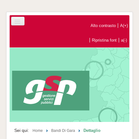
|
Alto contrasto
A(+)
|
|
Ripristina font
a(-)
Home
Registrazione Operatori Economici
Contatti
Sei qui:
Dettaglio
Home
Bandi Di Gara