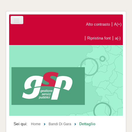
|
Alto contrasto
A(+)
|
|
Ripristina font
a(-)
Home
Registrazione Operatori Economici
Contatti
Sei qui:
Dettaglio
Home
Bandi Di Gara