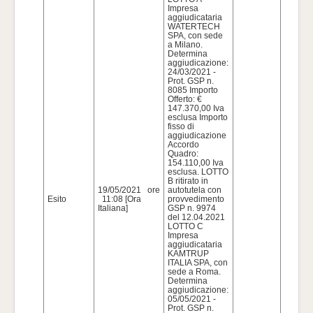
PER LA STIPULA DI ACCORDI QUADRO
Descrizione
Impresa
CON UNICO OPERATORE PER LA
breve
aggiudicataria
FORNITURA DI CONTATORI, SUDDIVISO
WATERTECH
IN 3 LOTTI
SPA, con sede
a Milano.
Determina
CIG
8017312
aggiudicazione:
24/03/2021 -
Prot. GSP n.
8085 Importo
Ente appaltante
BIM Gestione Servizi Pubblici spa
Offerto: €
147.370,00 Iva
esclusa Importo
Importo Appalto
1.277.717,00 (Iva Esclusa)
fisso di
aggiudicazione
Accordo
Quadro:
Criterio
Offerta economicamente più vantaggiosa
154.110,00 Iva
Aggiudicazione
esclusa. LOTTO
B ritirato in
19/05/2021 ore
autotutela con
Tipo Appalto
Forniture
Esito
11:08 [Ora
provvedimento
Italiana]
GSP n. 9974
del 12.04.2021
Termine
LOTTO C
Richiesta
15/02/2021 ore 23:59:00 [Ora Italiana]
Impresa
Quesiti
aggiudicataria
KAMTRUP
ITALIA SPA, con
Presentare le
22/02/2021 ore 12:30:00 [Ora Italiana]
sede a Roma.
offerte entro il
Determina
aggiudicazione:
05/05/2021 -
Data I Seduta
24/02/2021 ore 09:00:00 [Ora Italiana]
Prot. GSP n.