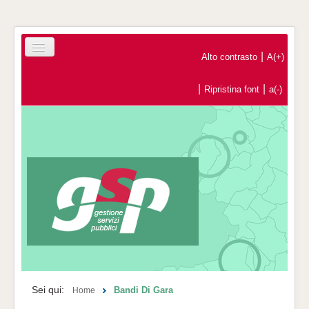
|
Alto contrasto
A(+)
|
|
Ripristina font
a(-)
Home
Registrazione Operatori Economici
Contatti
Sei qui:
Bandi Di Gara
Home