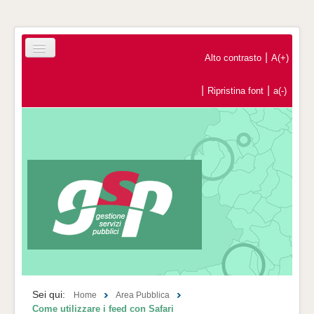
|
Alto contrasto
A(+)
|
|
Ripristina font
a(-)
Home
Registrazione Operatori Economici
Contatti
Sei qui:
Home
Area Pubblica
Come utilizzare i feed con Safari