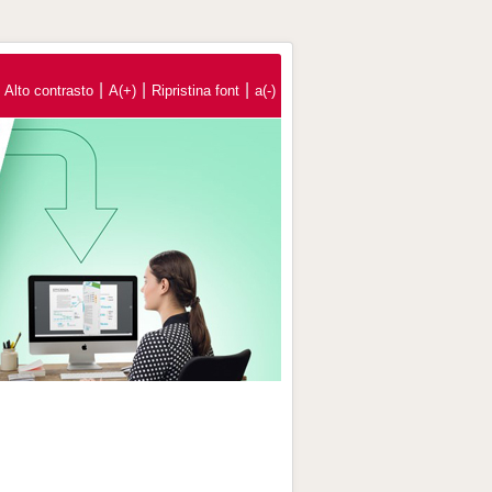
|
|
|
Alto contrasto
A(+)
Ripristina font
a(-)