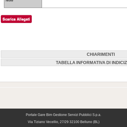
Note
CHIARIMENTI
TABELLA INFORMATIVA DI INDICI
Cerca nei quesiti
Chiarimenti Pubblicati
Tabella informativa d'indicizzazione per: bandi, esiti ed avvisi
Nessun chiarimento presente
Denominazione
Provincia
C
Tipo di
Tipo
Contratto
dell'Amministrazione
Sede di
Se
Amministrazione
Aggiudicatrice
Gara
Ga
ALTRI SOGGETTI
BIM Gestione Servizi
Avviso
Servizi
PUBBLICI E
Belluno
Be
Pubblici spa
PRIVATI
Portale Gare Bim Gestione Servizi Pubblici S.p.a.
Via Tiziano Vecellio, 27/29 32100 Belluno (BL)