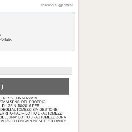
Nascondi suggerimenti
a.
Portale.
 )
TERESSE FINALIZZATA
A AI SENSI DEL PROPRIO
D.LGS N. 50/2016 PER
 DEGLI AUTOMEZZI BIM GESTIONE
 TERRITORIALI – LOTTO 1 - AUTOMEZZI
LBELLUNA” LOTTO 3 - AUTOMEZZI ZONA
RE ALPAGO LONGARONESE E ZOLDANO"