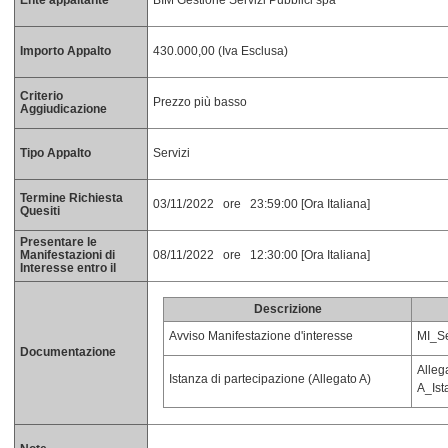
Ente appaltante
BIM Gestione Servizi Pubblici spa
Importo Appalto
430.000,00 (Iva Esclusa)
Criterio
Prezzo più basso
Aggiudicazione
Tipo Appalto
Servizi
Termine Richiesta
03/11/2022 ore 23:59:00 [Ora Italiana]
Quesiti
Presentare le
Manifestazioni di
08/11/2022 ore 12:30:00 [Ora Italiana]
Interesse entro il
Descrizione
Avviso Manifestazione d'interesse
MI_Se
Documentazione
Alleg
Istanza di partecipazione (Allegato A)
A_Ist