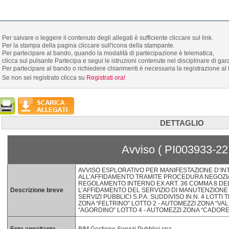
Per salvare o leggere il contenuto degli allegati è sufficiente cliccare sul link.
Per la stampa della pagina cliccare sull'icona della stampante.
Per partecipare al bando, quando la modalità di partecipazione è telematica,
clicca sul pulsante Partecipa e segui le istruzioni contenute nel disciplinare di gar
Per partecipare al bando o richiedere chiarimenti è necessaria la registrazione al 
Se non sei registrato clicca su
Registrati ora!
DETTAGLIO
Avviso ( PI003933-22
AVVISO ESPLORATIVO PER MANIFESTAZIONE D’IN
ALL’AFFIDAMENTO TRAMITE PROCEDURA NEGOZIAT
REGOLAMENTO INTERNO EX ART. 36 COMMA 8 DEL 
Descrizione breve
L’AFFIDAMENTO DEL SERVIZIO DI MANUTENZIONE
SERVIZI PUBBLICI S.P.A. SUDDIVISO IN N. 4 LOTTI
ZONA “FELTRINO” LOTTO 2 - AUTOMEZZI ZONA “VA
“AGORDINO” LOTTO 4 - AUTOMEZZI ZONA “CADO