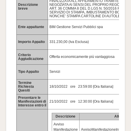
FINALIZZATA ALL’AFFIDAMENTO TRAMITE PRO
Descrizione
NEGOZIATA AI SENSI DEL PROPRIO REGOLAME
breve
ART. 36 COMMA 8 DEL D.LGS N. 50/2016 PER L
SERVIZIO DI STAMPA, IMBUSTAMENTO BOLLETTE
NONCHE’ STAMPA CARTOLINE DI AUTOLETTUR
Ente appaltante
BIM Gestione Servizi Pubblici spa
Importo Appalto
331.230,00 (Iva Esclusa)
Criterio
Offerta economicamente più vantaggiosa
Aggiudicazione
Tipo Appalto
Servizi
Termine
Richiesta
18/10/2022 ore 23:59:00 [Ora Italiana]
Quesiti
Presentare le
Manifestazioni di
21/10/2022 ore 12:30:00 [Ora Italiana]
Interesse entro il
Descrizione
Allegato
Avviso
Manifestazione
AvvisoManifestazioneInteresse 