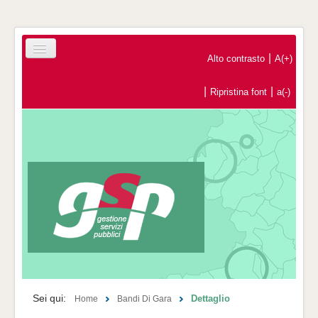
|
Alto contrasto
A(+)
|
|
Ripristina font
a(-)
Home
Registrazione Operatori Economici
Contatti
Sei qui:
Dettaglio
Home
Bandi Di Gara